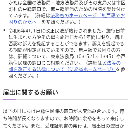
かたは全国の法務局・地方法務局及びその支局又は市区
町村の戸籍窓口で、無戸籍解消のための相談を受け付け
ています。（詳細は
法務省のホームページ「無戸籍でお
困りのかたへ」
を参照ください。）
令和6年4月1日に改正民法が施行されました。施行日前
に生まれた方やその母も施行日から1年間に限り、嫡出
否認の訴えを提起することができます。訴えを提起でき
る期間が限定されていますので、無戸籍でお困りの方
は、詳細について、東京法務局（03-5213-1345）や戸
籍住民課の窓口にご相談ください。（詳細は
民法等の一
部を改正する法律について（法務省ホームページ）
を参
照ください。）
届出に関するお願い
以下の日にちは戸籍住民課の窓口が大変混み合います。待
ち時間が長くなりますので、お時間に余裕をもって来庁し
てください。また、受理証明書の発行は、届出日の翌日か