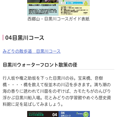
西郷山・目黒川コースガイド表紙
04目黒川コース
みどりの散歩道 目黒川コース
目黒川ウォーターフロント散策の径
行人坂や権之助坂を下った目黒川の谷。宝来橋、皀樹
橋・・・・橋を数えて桜並木の川辺を歩きます。満ち潮の
海の香りに誘われて川面をのぞけば、カモたちがのんびり
浮かぶ目黒川船入場。花とみどりの学習館やめぐろ歴史資
料館に足を延ばしてみましょう。