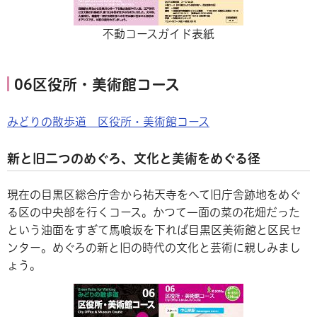
不動コースガイド表紙
06区役所・美術館コース
みどりの散歩道 区役所・美術館コース
新と旧二つのめぐろ、文化と美術をめぐる径
現在の目黒区総合庁舎から祐天寺をへて旧庁舎跡地をめぐ
る区の中央部を行くコース。かつて一面の菜の花畑だった
という油面をすぎて馬喰坂を下れば目黒区美術館と区民セ
ンター。めぐろの新と旧の時代の文化と芸術に親しみまし
ょう。