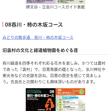
碑文谷・立会川コースガイド表紙
08呑川・柿の木坂コース
みどりの散歩道 呑川・柿の木坂コース
旧衾村の文化と緑道植物園をめぐる径
呑川緑道を四季それぞれ彩る花木を楽しみ、かつては農村
であった「衾村」で、目黒発展の礎となった、氷川神社や
東光寺などの史跡を訪ね、目黒の歴史を感じて見ましょ
う。吉良氏との関わりにも興味深いものがあります。