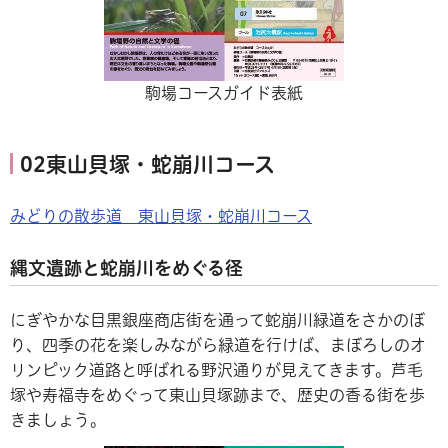
駒場コースガイド表紙
02東山貝塚・蛇崩川コース
みどりの散歩道 東山貝塚・蛇崩川コース
縄文遺跡と蛇崩川をめぐる径
にぎやかな目黒銀座商店街を通って蛇崩川緑道をさかのぼ
り、四季の花を楽しみながら緑道を行けば、まぼろしのオ
リンピック道路と呼ばれる野沢通りが見えてきます。芦毛
塚や寿福寺をめぐって東山貝塚跡まで、歴史の香る街を歩
きましょう。