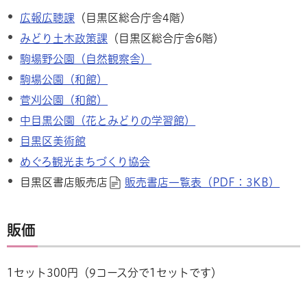
広報広聴
課
（目黒区総合庁舎4階）
みどり土木政策課
（目黒区総合庁舎6階）
駒場野公園（自然観察舎）
駒場公園（和館）
菅刈公園（和館）
中目黒公園（花とみどりの学習館）
目黒区美術館
めぐろ観光まちづくり協会
目黒区書店販売店
販売書店一覧表（PDF：3KB）
販価
1セット300円（9コース分で1セットです）