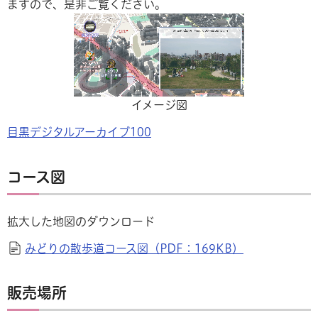
ますので、是非ご覧ください。
イメージ図
目黒デジタルアーカイブ100
コース図
拡大した地図のダウンロード
みどりの散歩道コース図（PDF：169KB）
販売場所