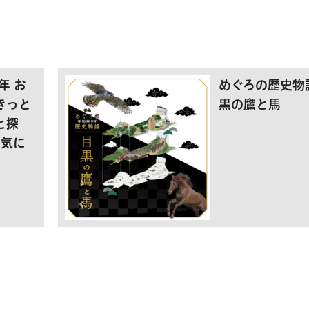
年 お
めぐろの歴史物
きっと
黒の鷹と馬
と探
お気に