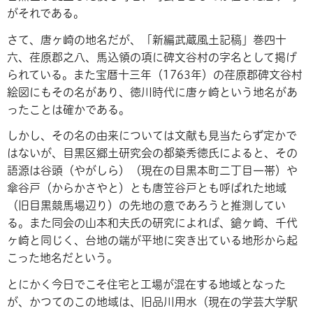
がそれである。
さて、唐ヶ崎の地名だが、「新編武蔵風土記稿」巻四十
六、荏原郡之八、馬込領の項に碑文谷村の字名として掲げ
られている。また宝暦十三年（1763年）の荏原郡碑文谷村
絵図にもその名があり、徳川時代に唐ヶ崎という地名があ
ったことは確かである。
しかし、その名の由来については文献も見当たらず定かで
はないが、目黒区郷土研究会の都築秀徳氏によると、その
語源は谷頭（やがしら）（現在の目黒本町二丁目一帯）や
傘谷戸（からかさやと）とも唐笠谷戸とも呼ばれた地域
（旧目黒競馬場辺り）の先地の意であろうと推測してい
る。また同会の山本和夫氏の研究によれば、鎗ヶ崎、千代
ヶ崎と同じく、台地の端が平地に突き出ている地形から起
こった地名だという。
とにかく今日でこそ住宅と工場が混在する地域となった
が、かつてのこの地域は、旧品川用水（現在の学芸大学駅