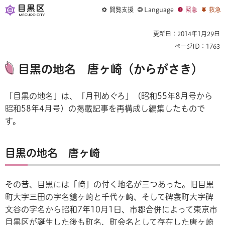
閲覧支援
Language
緊急
救急
更新日：2014年1月29日
ページID：1763
目黒の地名 唐ヶ崎（からがさき）
「目黒の地名」は、「月刊めぐろ」（昭和55年8月号から
昭和58年4月号）の掲載記事を再構成し編集したもので
す。
目黒の地名 唐ヶ崎
その昔、目黒には「崎」の付く地名が三つあった。旧目黒
町大字三田の字名鎗ヶ崎と千代ヶ崎、そして碑衾町大字碑
文谷の字名から昭和7年10月1日、市郡合併によって東京市
目黒区が誕生した後も町名、町会名として存在した唐ヶ崎