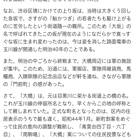
なお、渋谷区境にかけての上り坂は、当時は大きくう回し
た急坂で、さすがの「鮎かつぎ」の若者たちも駆け上がる
のに苦労したという街道随一の難所。このため「大坂」の
名で呼ばれてきたこの坂が現在のようになだらかで真っす
ぐな坂に生まれ変わったのは、今は姿を消した路面電車の
玉川線が開通した明治40年のことである。
また、明治の中ごろから終戦まで、大橋周辺には軍の施設
が集中。このため、沿道には、軍服店、軍隊用雑貨商、馬
糧商、入隊除隊の記念品店などが軒を連ね、さながら軍隊
の「門前町」の感があった。
さて、「大橋」は、元は目黒川に架かる街道上の橋の名。
これが玉川線の停留所名となり、早くからこの地の呼称と
して親しまれていた。正式な町名となったのは、区内の住
居表示のうちで最も遅く、昭和44年1月。新町割案をめぐ
って住民の意向の調整が難航し、「青葉台四丁目・六丁
目」、「南駒場」、「大橋」案についての住民投票なども