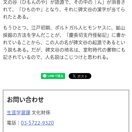
文の谷（ひもんのや）が語源で、その中の「ん」が消音さ
れて、「ひものや」となり、それに碑文谷の漢字が当てら
れたとある。
もうひとつ、江戸初期、ポルトガル人ヒモンヤスに、鉱山
採掘の方法を学んだことが、「慶長切支丹怪秘記」に書か
れていることから、この人の名が碑文谷の起源であるとい
う説もある。だが、碑文谷の地名は、室町時代の書物にも
記されているので、人名説はこじつけと思われる。
お問い合わせ
生涯学習課
文化財係
電話：
03-5722-9320