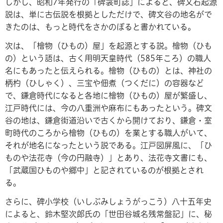
しかし、昭和7年発行の「碑衾町誌」によると、碑文石起源
説は、単に古伝説を根拠としただけで、碑文谷の地名がで
きたのは、もっと時代をさかのぼると書かれている。
次は、「檜物（ひもの）屋」を起源とする説。檜物（ひも
の）という語は、古く用明天皇時代（585年ころ）の職人
名にもあったと伝えられる。檜物（ひもの）とは、神社の
柄杓（ひしゃく）、三宝や佃煮（つくだに）の容器など
で、鎌倉時代になると各地に檜物（ひもの）屋が繁盛し、
江戸時代には、今の八重洲や麻布にもあったという。碑文
谷の地は、鎌倉街道沿いで古くから開けており、鎌倉・室
町時代のころから檜物（ひもの）を業とする職人がいて、
それが地名になったという説である。江戸図屏風に、「ひ
ものや法花寺（今の円融寺）」とあり、法花寺文書にも、
「武蔵国ひものや郷中」と記されているのが根拠とされ
る。
さらに、碑小学校（いしぶみしょうがっこう）八十五年史
によると、鈴木堅次郎氏の「世田谷城名残常盤記」に、秘