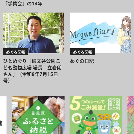
「学集会」の14年
めぐろ区報
めぐろ区報
ひとめぐり「碑文谷公園こ
めぐの日記
ども動物広場 場長 立岩朗
さん」（令和8年7月15日
号）
ここから自動で動くスライダーがあります。スライダーを一