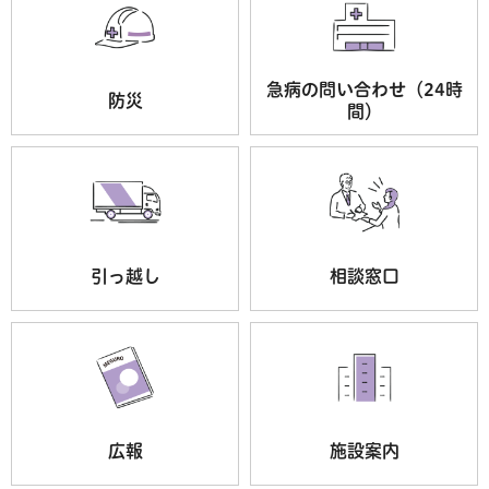
急病の問い合わせ（24時
防災
間）
引っ越し
相談窓口
広報
施設案内