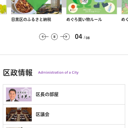
目黒区のふるさと納税
めぐろ買い物ルール
め
04
08
区政情報
区長の部屋
区議会